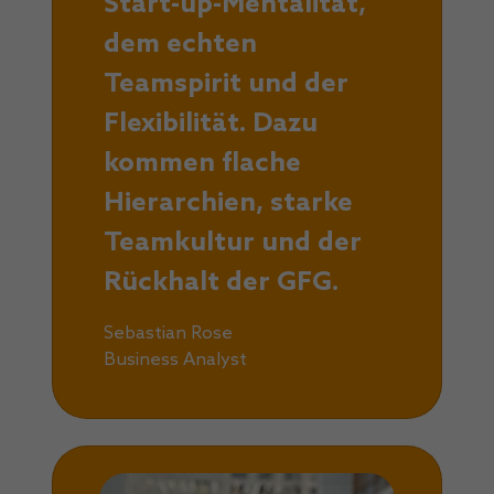
Start-up-Mentalität,
dem echten
Teamspirit und der
Flexibilität. Dazu
kommen flache
Hierarchien, starke
Teamkultur und der
Rückhalt der GFG.
Sebastian Rose
Business Analyst