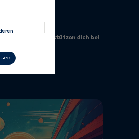
 deren
endung: Wir unterstützen dich bei
 dahin.
assen