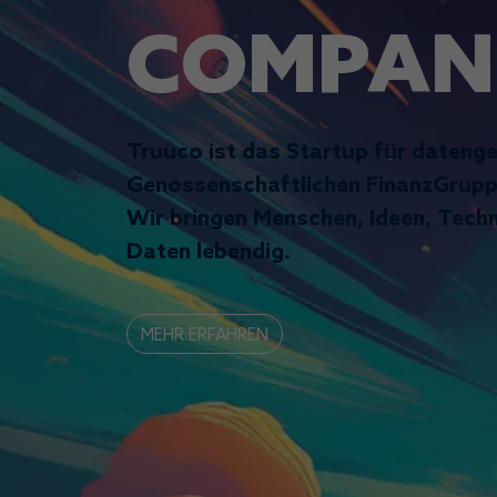
COMPAN
Truuco ist das Startup für datenge
Genossenschaftlichen FinanzGruppe
Wir bringen Menschen, Ideen, Tec
Daten lebendig.
MEHR ERFAHREN