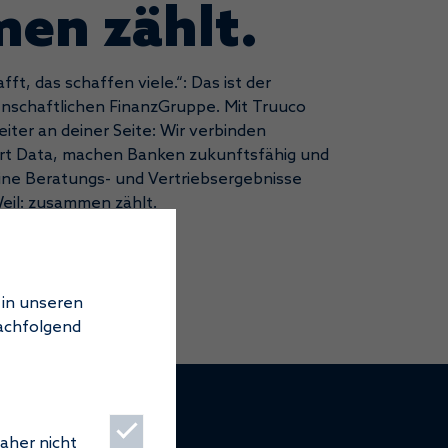
en zählt.
fft, das schaffen viele.“: Das ist der
schaftlichen FinanzGruppe. Mit Truuco
iter an deiner Seite: Wir verbinden
rt Data, machen Banken zukunftsfähig und
eine Beratungs- und Vertriebsergebnisse
eil: zusammen zählt.
 in unseren
nachfolgend
aher nicht