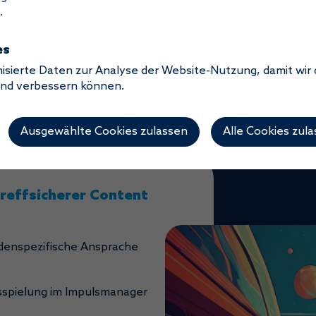
.
ices.
es
isierte Daten zur Analyse der Website-Nutzung, damit wir
telligente Ausspielungstools und einfache Anw
nd verbessern können.
deiner Kundinnen und Kunden – und auf dem Weg
Ausgewählte Cookies zulassen
Alle Cookies zul
reffsicherer Content
ndenspezifische Ansprache
Ausspielung im Impulsmanager