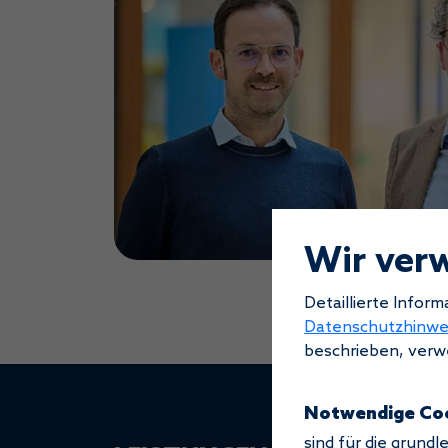
Wir ver
Detaillierte Infor
Datenschutzhinwe
beschrieben, verwe
Notwendige Co
sind für die grund