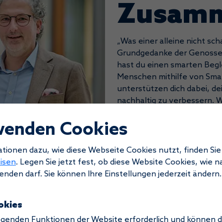
Zusamm
„Was einer alleine nicht scha
Grundgedanke der Genossen
hast du einen smarten Begle
Menschen mithilfe von Sma
unterstützen dich dabei, d
nachhaltig zu verbessern. W
wenden Cookies
MEHR ERFAHREN
mationen dazu, wie diese Webseite Cookies nutzt, finden Sie
isen
. Legen Sie jetzt fest, ob diese Website Cookies, wie 
nden darf. Sie können Ihre Einstellungen jederzeit ändern.
okies
legenden Funktionen der Website erforderlich und können d