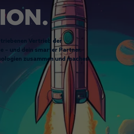
ION.
triebenen Vertrieb der
 – und dein smarter Partner.
hnologien zusammen und machen