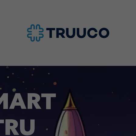
MART
TRU