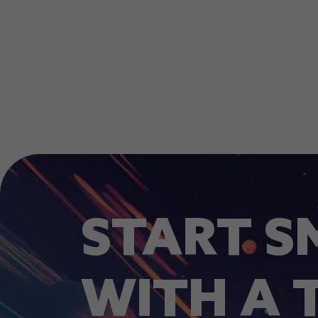
START S
WITH A 