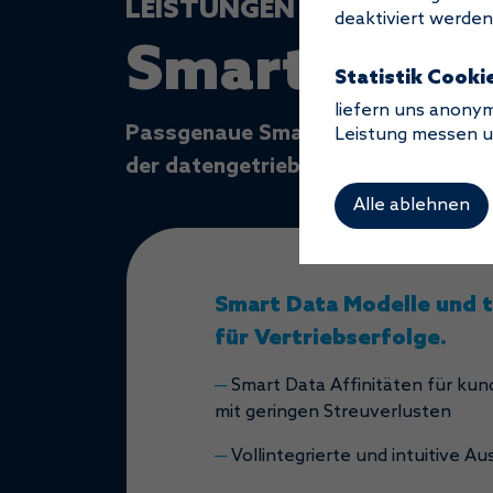
LEISTUNGEN
deaktiviert werden
Smarte Serv
Statistik Cooki
liefern uns anonym
Passgenaue Smart Data Modelle, in
Leistung messen u
der datengetriebenen Bearbeitung 
Alle ablehnen
Smart Data Modelle und t
für Vertriebserfolge.
─
Smart Data Affinitäten für ku
mit geringen Streuverlusten
─
Vollintegrierte und intuitive 